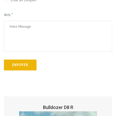
Crée un compte?
Avis
*
Bulldozer D8 R